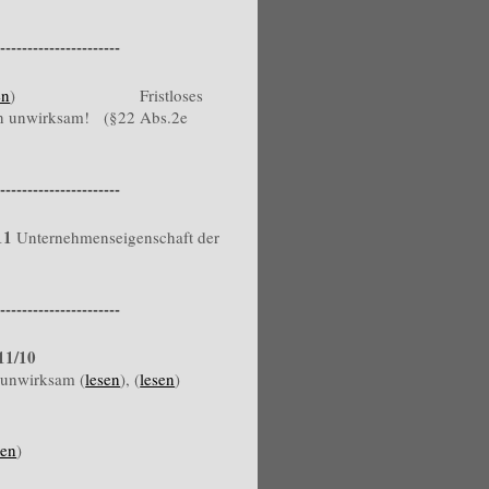
----------------------
en
) Fristloses
len unwirksam! (§22 Abs.2e
----------------------
11
Unternehmenseigenschaft der
----------------------
11/10
 unwirksam (
lesen
), (
lesen
)
sen
)