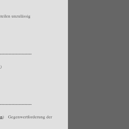
teilen unzulässig
----------------------
n
)
----------------------
en
) Gegenwertforderung der