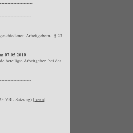
----------------------
---------------------
geschiedenen Arbeitgebern. § 23
om 07.05.2010
e beteiligte Arbeitgeber bei der
---------------------
23-VBL-Satzung) [
lesen
]